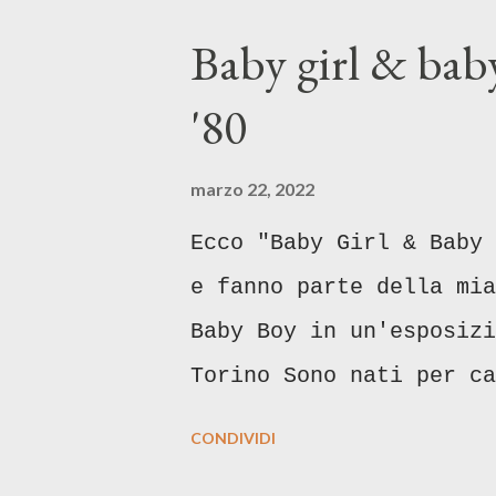
Baby girl & baby
'80
marzo 22, 2022
Ecco "Baby Girl & Baby 
e fanno parte della mia
Baby Boy in un'esposizi
Torino Sono nati per c
tutto il pippone che se
CONDIVIDI
ammorberà con le miei f