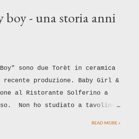
 boy - una storia anni
Boy" sono due Torèt in ceramica
 recente produzione. Baby Girl &
one al Ristorante Solferino a
aso. Non ho studiato a tavolino
 avrete voglia di leggere, vi
READ MORE »
isime sulla distinzione di